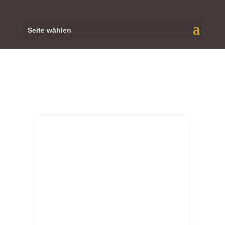
Seite wählen
JANUAR, 2023
20
JAN
VORDERWEIDENTHAL -
AUSVERKAUFT!
SPORTHEIM, SOLO - FEUER FREI!,
20:00 UHR - AUSVERKAUFT!
20:00
SPORTHEIM VORDERWEIDENTHAL
, Am