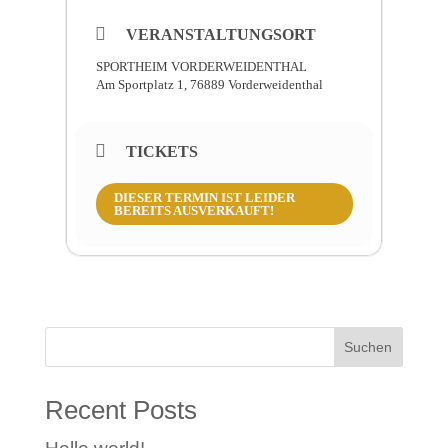
Leben nachdenkt, will der Hund schon
wieder Gassi gehen!
VERANSTALTUNGSORT
Also: „Feuer frei!“
SPORTHEIM VORDERWEIDENTHAL
Am Sportplatz 1, 76889 Vorderweidenthal
TICKETS
DIESER TERMIN IST LEIDER
BEREITS AUSVERKAUFT!
Suchen
Recent Posts