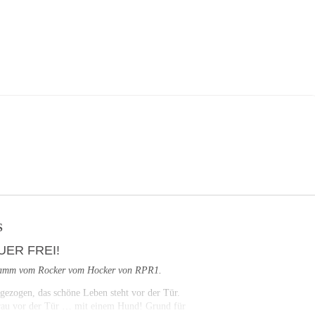
VITA
TERMINE
MEDIA
SHOP
KONTAKT
LINKS
I
2
UER FREI!, 20:00 UHR
traße 2, 56410 Montabaur
S
UER FREI!
ogramm vom Rocker vom Hocker von RPR1.
gezogen, das schöne Leben steht vor der Tür.
Frau vor der Tür … mit einem Hund! Grund für