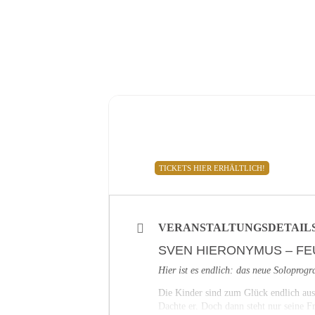
HOME
NOVEMBER, 202
09
MONTABAUR
HAUS MONS TABOR, SOLO - FE
NOV
20:00
Haus Mons Tabor
, Koblenzer S
TICKETS HIER ERHÄLTLICH!
VERANSTALTUNGSDETAIL
SVEN HIERONYMUS – FE
Hier ist es endlich: das neue Solopr
Die Kinder sind zum Glück endlich aus
Dachte er. Doch dann steht nur seine 