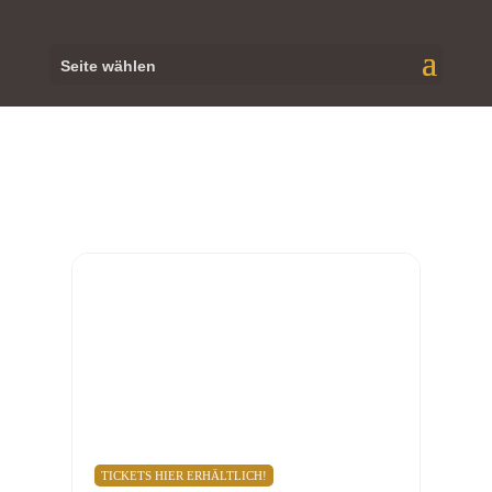
Seite wählen
MAI, 2026
29
MAI
MAINZ
UNTERHAUS, SOLO - 50 JAHRE
LANGE HAARE, 20:00 UHR
20:00
Unterhaus Mainz
, Münsterstraße 7, 55116 Mainz
TICKETS HIER ERHÄLTLICH!