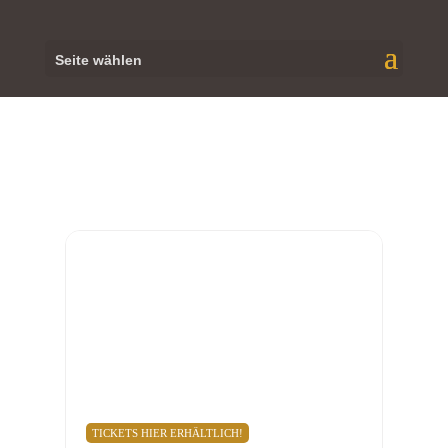
Seite wählen
JANUAR, 2023
28
JAN
MAINZ
UNTERHAUS, SOLO - FEUER FREI!,
20:00 UHR
20:00
Unterhaus Mainz
, Münsterstraße 7, 55116 Mainz
TICKETS HIER ERHÄLTLICH!