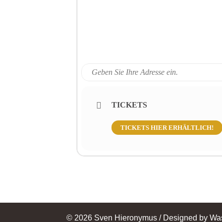
TICKETS
TICKETS HIER ERHÄLTLICH!
© 2026 Sven Hieronymus / Designed by Wa