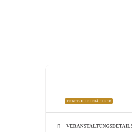
HOME
VITA
TE
MAI, 2023
27
KOBLENZ - MUSICAL
FESTUNG EHRENBREITSTEIN
MAI
20:00 UHR
20:00
Festung Ehrenbreitstein Kuppels
TICKETS HIER ERHÄLTLICH!
VERANSTALTUNGSDETAIL