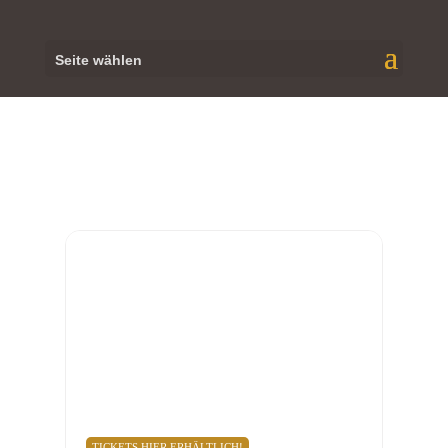
Seite wählen
SEPTEMBER, 2022
24
SEP
DIETZENBACH
CAPITOL, SOLO - FEUER FREI!, 20:00
UHR
20:00
Capitol Dietzenbach
, Europaplatz 3, 63128
Dietzenbach
TICKETS HIER ERHÄLTLICH!